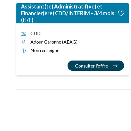
Assistant(te) Administratif(ve) et
Financier(ère) CDD/INTERIM - 3/4 mois
(H/F)
CDD
Adour Garonne (AEAG)
Non renseigné
Consulter l'offre