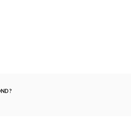
ND ?
LE EN CANDIDATURE SPONTANÉE