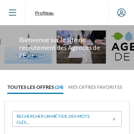
Profileau
Slide 1 of 1
Bienvenue sur le site de
recrutement des Agences de
l'Eau
TOUTES LES OFFRES
(24)
MES OFFRES FAVORITES
RECHERCHER UN MÉTIER, DES MOTS
CLÉS...