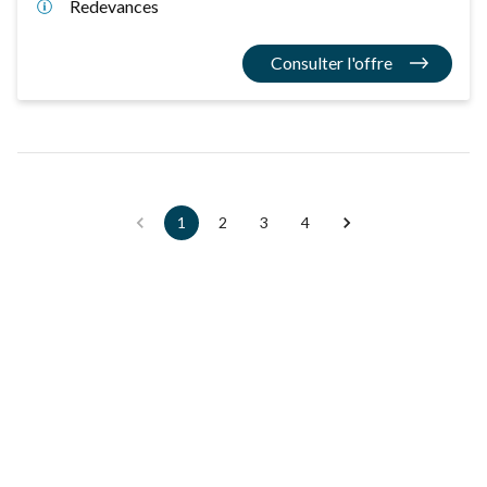
Redevances
Consulter l'offre
1
2
3
4