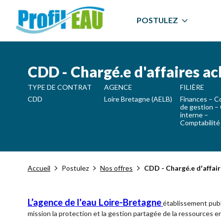
POSTULEZ
CDD - Chargé.e d'affaires ac
TYPE DE CONTRAT
AGENCE
FILIÈRE
CDD
Loire Bretagne (AELB)
Finances – C
de gestion –
interne –
Comptabilité
Accueil
Postulez
Nos offres
CDD - Chargé.e d'affair
L’agence de l'eau Loire-Bretagne
établissement publi
mission la protection et la gestion partagée de la ressources en