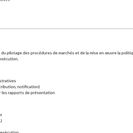
e du pilotage des procédures de marchés et de la mise en œuvre la politi
’exécution.
stratives
bution, notification)
 les rapports de présentation
ts
…)
d’exécution