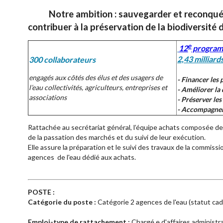
Notre ambition : sauvegarder et reconquéri
contribuer à la préservation de la biodiversit
e
12
program
2,43 milliard
300 collaborateurs
engagés aux côtés des élus et des usagers de
- Financer les p
l’eau collectivités, agriculteurs, entreprises et
- Améliorer la 
associations
- Préserver le
- Accompagner 
Rattachée au secrétariat général, l’équipe achats composée de 
de la passation des marchés et du suivi de leur exécution.
Elle assure la préparation et le suivi des travaux de la commiss
agences de l'eau dédié aux achats.
POSTE :
Catégorie du poste :
Catégorie 2 agences de l'eau (statut cad
Emploi-type de rattachement :
Chargé.e d'affaires administr